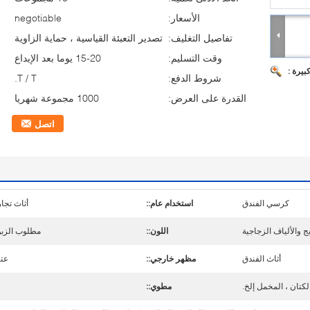
الأسعار:
negotiable
تفاصيل التغليف:
تصدير التعبئة القياسية ، حماية الزاوية
وقت التسليم:
15-20 يوما بعد الإيداع
بيرة :
شروط الدفع:
T / T.
القدرة على العرض:
1000 مجموعة شهريا
اتصل
كرسي الفندق
استخدام عام::
أثاث تجا
ج والألياف الزجاجية
اللون::
مطلوب الزب
أثاث الفندق
مظهر خارجي::
عت
الكتان ، المخمل إلخ.
مطوي::