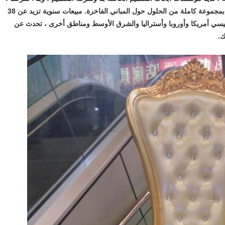
مع فريق الإدارة لدينا ، هدفنا هو تزويد العملاء بمجموعة كاملة من الحلول حول المباني الفاخرة. مبيعات سنوية تزيد عن 38
ئيسي أمريكا وأوروبا وأستراليا والشرق الأوسط ومناطق أخرى ، تحدث عن
ك.