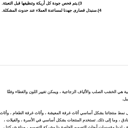
3).يتم فحص جودة كل أريكة وتنظيفها قبل التعبئة.
4).سنبذل قصارى جهدنا لمساعدة العملاء عند حدوث المشكلة.
يسية هي الخشب الصلب والألياف الزجاجية ، ويمكن تغيير اللون والغطاء وفقًا
يل.
مط منتجاتنا بشكل أساسي أثاث غرفة المعيشة ، وأثاث غرفة الطعام ، وأثاث
فنادق ، وما إلى ذلك. تستخدم المنتجات بشكل أساسي في الأسرة ، والفيلات ،
ة ، لدينا مؤسسات أبحاث التصميم الخاصة بنا وشركة التصميم ، وبناء شركتنا ،