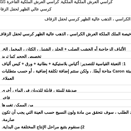
كراسي العرش الملكية الملكية
كراسي العرش الملكية الفاخرة SGS
,
كرسي عالي الظهر لحفل الزفا
 الكراسي ، الذهب عالية الظهر كرسي لحفل الزفاف
يصة الملك الملكة العرش الكراسي ، الذهب عالية الظهر كرسي لحفل الزفاف
الألياف الزجاجية أو الخشب الصلب + الجلد ، الشنيل ، الكتان ، المخمل إلخ.
تخصيص الحجم كما تريد
1: التعبئة القياسية للتصدير: أكياس بلاستيكية + بطانية + ورق + كيس ألياف
2: التعبئة Caron متاحة أيضًا. ، ولكن ستتم إضافة تكلفة إضافية ، أو حسب متطلبات
العملاء.
صديقة للبيئة ، قابلة للذوبان في الماء ، أخرى
فاخر
من الممكن تغييرها
كيد الطلب ، سوف نتحقق من مادة ولون النسيج حسب العينة التي يجب أن تكون
صارمة.
2).سنقوم بتتبع مراحل الإنتاج المختلفة من البداية.