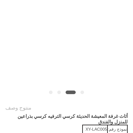
منتوج وصف
أثاث غرفة المعيشة الحديثة كرسي الترفيه كرسي بذراعين
للمنزل والفندق
نموذج رقم:
XY-LAC005