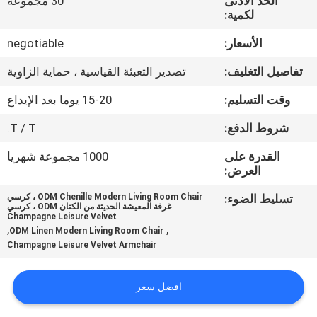
الحد الأدنى
30 مجموعة
لكمية:
مراقبة
الأسعار:
negotiable
الجودة
تفاصيل التغليف:
تصدير التعبئة القياسية ، حماية الزاوية
خريطة
وقت التسليم:
15-20 يوما بعد الإيداع
الموقع
شروط الدفع:
T / T.
القدرة على
1000 مجموعة شهريا
PRIVACY
العرض:
POLICY
تسليط الضوء:
ODM Chenille Modern Living Room Chair ، كرسي
غرفة المعيشة الحديثة من الكتان ODM ، كرسي
Champagne Leisure Velvet
,
,
ODM Linen Modern Living Room Chair
Champagne Leisure Velvet Armchair
افضل سعر