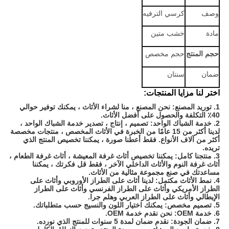
وصف
كرسي الترفيه
مادة
خشب متين
حجم المنتج
حجم مخصص
ضمان
سنتان
اختر لنا مزايا المنتجات:
1. توريد المصنع: نحن المصنع ، منا لشراء الأثاث ، يمكنك توفير حوالي
40٪ التكلفة والحصول على أفضل الأثاث.
2. خدمة الشباك الواحد: تصميم ، إنتاج ، تصدير خدمة الشباك الواحد ،
لدينا أكثر من 15 عامًا من الخبرة في الأثاث المخصص ، منتجات مخصصة
أكثر من آلاف الأنواع. فقط أعطنا صورة ، يمكننا تخصيص المنتج الذي
تريده.
3. منتجنا كامل: يمكننا تخصيص أثاث غرفة المعيشة ، أثاث غرفة الطعام ،
أثاث غرفة النوم والأثاث الداخلي الآخر ، فقط قل فكرتك ، يمكننا
مساعدتك في صنع مجموعة مثالية من الأثاث.
4. نمط الأثاث مكتمل: لدينا أثاث على الطراز الأوروبي وأثاث على
الطراز الأمريكي وأثاث على الطراز الفرنسي وأثاث على الطراز
الإيطالي وأثاث على الطراز العربي وهلم جرا.
5. تصميم مخصص: يمكنك اختيار اللون والنسيج حسب متطلباتك.
6. خدمة OEM: نحن نقدم خدمة OEM.
7. ضمان الجودة: نقدم ضمان لمدة 5 سنوات للمنتج الذي نورده.