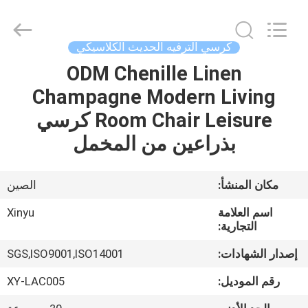
2026
Dongguan
XinYu
Furniture
Co.,Ltd.
كرسي الترفيه الحديث الكلاسيكي
All
Rights
Reserved.
ODM Chenille Linen
الصفحة
Champagne Modern Living
الرئيسية
Room Chair Leisure كرسي
منتجات
بذراعين من المخمل
معلومات
مكان المنشأ:
الصين
عنا
اسم العلامة
Xinyu
التجارية:
جولة
إصدار الشهادات:
SGS,ISO9001,ISO14001
في
رقم الموديل:
XY-LAC005
المعمل