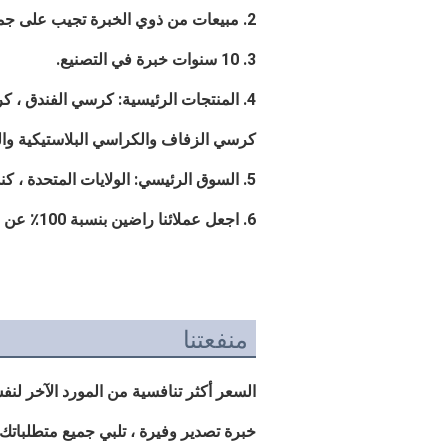
2. مبيعات من ذوي الخبرة تجيب على جميع أسئلتك باللغة الإنجليزية المحترفة والطلاقة.
3. 10 سنوات خبرة في التصنيع.
4. المنتجات الرئيسية: كرسي الفندق ، كرسي الطعام ، كرسي المطعم ، غرفة المعيشة تشيار ،
كرسي الزفاف والكراسي البلاستيكية وا
5. السوق الرئيسي: الولايات المتحدة ، كندا ، أستراليا ، تشيلي ، الأرجنتين ، أوروبا ، آسيا.
6. اجعل عملائنا راضين بنسبة 100٪ عن منتجاتنا وخدماتنا.
منفعتنا
السعر أكثر تنافسية من المورد الآخر لنفس
خبرة تصدير وفيرة ، تلبي جميع متطلباتك 