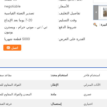
الأسعار:
negotiable
تفاصيل التغليف:
تصدير التعبئة القياسية
وقت التسليم:
7-20 يوما بعد الإيداع
بيرة :
شروط الدفع:
تي / تي ، موني جرام ، ويسترن
يونيون
القدرة على العرض:
5000 قطعة شهريا
اتصل
استخدام فاخر
استخدام محدد:
مقاعد سف
الأثاث المنزلي
الإطار:
الفولاذ المقاوم للص
عصري
مادة:
المعدن والفولاذ المقاوم للص
اختياري
إستعمال:
غرفة العش