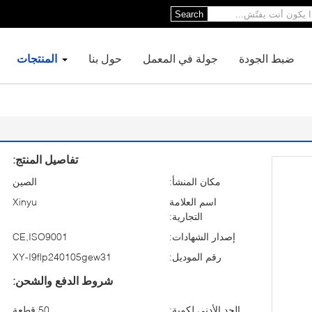
Search
ضبط الجودة
جولة في المعمل
حول بنا
المنتجات
تفاصيل المنتج:
مكان المنشأ:
الصين
اسم العلامة
Xinyu
التجارية:
إصدار الشهادات:
CE,ISO9001
رقم الموديل:
XY-I9flp240105gew31
شروط الدفع والشحن:
الحد الأدنى لكمية:
50 قطعة