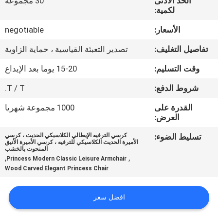
الحد الأدنى
30 مجموعة
لكمية:
مراقبة
الأسعار:
negotiable
الجودة
تفاصيل التغليف:
تصدير التعبئة القياسية ، حماية الزاوية
خريطة
وقت التسليم:
15-20 يوما بعد الإيداع
الموقع
شروط الدفع:
T / T.
القدرة على
1000 مجموعة شهريا
PRIVACY
العرض:
POLICY
تسليط الضوء:
كرسي الترفيه الإيطالي الكلاسيكي الحديث ، كرسي
الأميرة الحديث الكلاسيكي للترفيه ، كرسي الأميرة الأنيق
المنحوت بالخشب
,
,
Princess Modern Classic Leisure Armchair
Wood Carved Elegant Princess Chair
افضل سعر