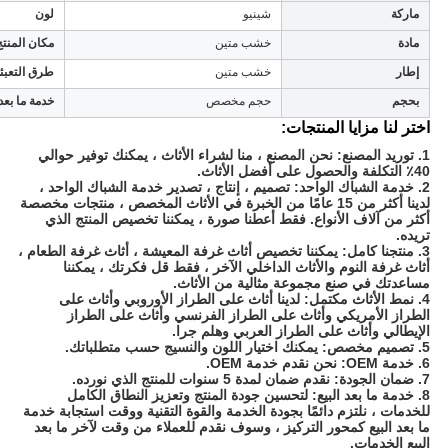
ماركة
شينيو
لون
مادة
خشب متين
مكان المنتج
إطار
خشب متين
طرق التعبئ
بحجم
حجم مخصص
خدمة ما بعد 
اختر لنا مزايا المنتجات:
1. توريد المصنع: نحن المصنع ، منا لشراء الأثاث ، يمكنك توفير حوالي
40٪ التكلفة والحصول على أفضل الأثاث.
2. خدمة الشباك الواحد: تصميم ، إنتاج ، تصدير خدمة الشباك الواحد ،
لدينا أكثر من 15 عامًا من الخبرة في الأثاث المخصص ، منتجات مخصصة
أكثر من آلاف الأنواع. فقط أعطنا صورة ، يمكننا تخصيص المنتج الذي
تريده.
3. منتجنا كامل: يمكننا تخصيص أثاث غرفة المعيشة ، أثاث غرفة الطعام ،
أثاث غرفة النوم والأثاث الداخلي الآخر ، فقط قل فكرتك ، يمكننا
مساعدتك في صنع مجموعة مثالية من الأثاث.
4. نمط الأثاث مكتمل: لدينا أثاث على الطراز الأوروبي وأثاث على
الطراز الأمريكي وأثاث على الطراز الفرنسي وأثاث على الطراز
الإيطالي وأثاث على الطراز العربي وهلم جرا.
5. تصميم مخصص: يمكنك اختيار اللون والنسيج حسب متطلباتك.
6. خدمة OEM: نحن نقدم خدمة OEM.
7. ضمان الجودة: نقدم ضمان لمدة 5 سنوات للمنتج الذي نورده.
8. خدمة ما بعد البيع: لتحسين جودة المنتج وتعزيز النطاق الكامل
للخدمات ، نلتزم دائمًا بجودة الخدمة والقوة التقنية ووقت استجابة خدمة
ما بعد البيع كمحور التركيز ، وسوف نقدم للعملاء من وقت لآخر ما بعد
البيع الخدمات.