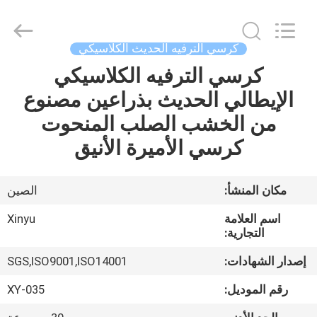
2025
Dongguan
XinYu
Furniture
Co.,Ltd.
كرسي الترفيه الحديث الكلاسيكي
All
Rights
Reserved.
كرسي الترفيه الكلاسيكي
الصفحة
الإيطالي الحديث بذراعين مصنوع
الرئيسية
من الخشب الصلب المنحوت
منتجات
كرسي الأميرة الأنيق
معلومات
مكان المنشأ:
الصين
عنا
اسم العلامة
Xinyu
التجارية:
جولة
إصدار الشهادات:
SGS,ISO9001,ISO14001
في
رقم الموديل:
XY-035
المعمل