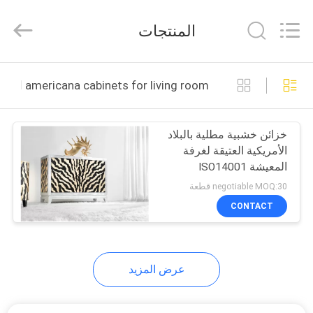
2026
Dongguan
XinYu
المنتجات
Furniture
Co.,Ltd.
All
Rights
Reserved.
الصفحة
americana cabinets for living room التصنيع عبر الإنترنت
الرئيسية
خزائن خشبية مطلية بالبلاد
منتجات
الأمريكية العتيقة لغرفة
المعيشة ISO14001
معلومات
negotiable MOQ:30 قطعة
عنا
CONTACT
جولة
عرض المزيد
في
المعمل