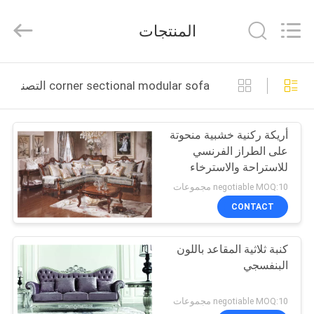
2026
Dongguan
XinYu
المنتجات
Furniture
Co.,Ltd.
All
Rights
Reserved.
الصفحة
corner sectional modular sofa التصنيع عبر الإنترنت
الرئيسية
أريكة ركنية خشبية منحوتة
منتجات
على الطراز الفرنسي
للاستراحة والاسترخاء
معلومات
negotiable MOQ:10 مجموعات
عنا
CONTACT
كنبة ثلاثية المقاعد باللون
جولة
البنفسجي
في
المعمل
negotiable MOQ:10 مجموعات