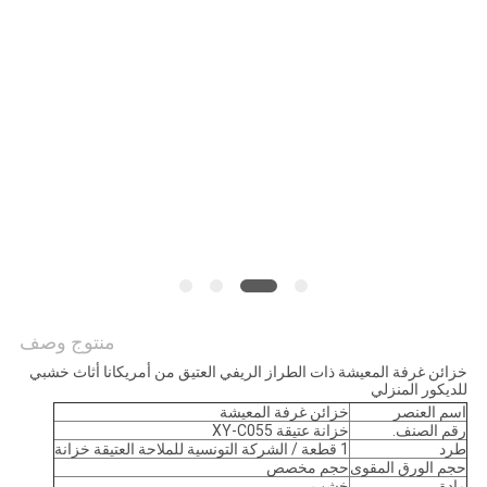
منتوج وصف
خزائن غرفة المعيشة ذات الطراز الريفي العتيق من أمريكانا أثاث خشبي
للديكور المنزلي
اسم العنصر
خزائن غرفة المعيشة
رقم الصنف.
خزانة عتيقة XY-C055
طرد
1 قطعة / الشركة التونسية للملاحة العتيقة خزانة
حجم الورق المقوى
حجم مخصص
مادة
خشب