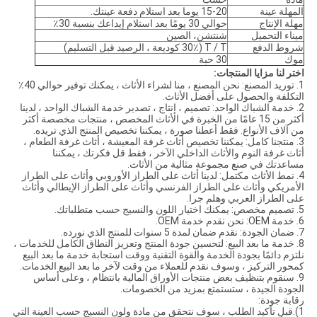
المهلة عينة
15-20 يوما بعد استلام دفعة عينتك.
مهلة الإنتاج
حوالي 30 يومًا بعد استلام إيداعك بنسبة 30٪
ميناء التحميل
شنتشن، الصين
شروط الدفع
T / T (30٪ كوديعة ، الرصيد قبل التسليم)
موك
30 حبة
اختر لنا مزايا المنتجات:
1. توريد المصنع: نحن المصنع ، منا لشراء الأثاث ، يمكنك توفير حوالي 40٪
التكلفة والحصول على أفضل الأثاث.
2. خدمة الشباك الواحد: تصميم ، إنتاج ، تصدير خدمة الشباك الواحد ، لدينا
أكثر من 15 عامًا من الخبرة في الأثاث المخصص ، منتجات مخصصة أكثر
من آلاف الأنواع. فقط أعطنا صورة ، يمكننا تخصيص المنتج الذي تريده.
3. منتجنا كامل: يمكننا تخصيص أثاث غرفة المعيشة ، أثاث غرفة الطعام ،
أثاث غرفة النوم والأثاث الداخلي الآخر ، فقط قل فكرتك ، يمكننا
مساعدتك في صنع مجموعة مثالية من الأثاث.
4. نمط الأثاث مكتمل: لدينا أثاث على الطراز الأوروبي وأثاث على الطراز
الأمريكي وأثاث على الطراز الفرنسي وأثاث على الطراز الإيطالي وأثاث
على الطراز العربي وهلم جرا.
5. تصميم مخصص: يمكنك اختيار اللون والنسيج حسب متطلباتك.
6. خدمة OEM: نحن نقدم خدمة OEM.
7. ضمان الجودة: نقدم ضمان لمدة 5 سنوات للمنتج الذي نورده.
8. خدمة ما بعد البيع: لتحسين جودة المنتج وتعزيز النطاق الكامل للخدمات ،
نلتزم دائمًا بجودة الخدمة والقوة التقنية ووقت استجابة خدمة ما بعد البيع
كمحور التركيز ، وسوف نقدم للعملاء من وقت لآخر ما بعد البيع الخدمات.
9. سنقوم بتنظيف بعض منتجات الأوراق المالية بانتظام ، وعلى أساس
الجودة الجيدة ، ستستمتع بمزيد من الخصومات.
رقابة جودة:
1).قبل تأكيد الطلب ، سوف نتحقق من مادة ولون النسيج حسب العينة التي