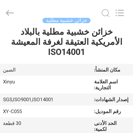
2026
Dongguan
XinYu
Furniture
Co.,Ltd.
خزائن خشبية مطلية
All
Rights
Reserved.
خزائن خشبية مطلية بالبلاد
الصفحة
الأمريكية العتيقة لغرفة المعيشة
الرئيسية
ISO14001
منتجات
مكان المنشأ:
الصين
معلومات
اسم العلامة
Xinyu
عنا
التجارية:
إصدار الشهادات:
SGS,ISO9001,ISO14001
جولة
رقم الموديل:
XY-C055
في
الحد الأدنى
30 قطعة
المعمل
لكمية: