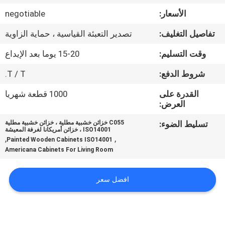
الأسعار:
negotiable
مراقبة
تفاصيل التغليف:
تصدير التعبئة القياسية ، حماية الزاوية
الجودة
وقت التسليم:
15-20 يوما بعد الإيداع
خريطة
شروط الدفع:
T / T.
الموقع
القدرة على
1000 قطعة شهريا
العرض:
PRIVACY
تسليط الضوء:
C055 خزائن خشبية مطلية ، خزائن خشبية مطلية
ISO14001 ، خزائن أمريكانا لغرفة المعيشة
POLICY
,
,
Painted Wooden Cabinets ISO14001
Americana Cabinets For Living Room
افضل سعر