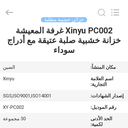
2026
Dongguan
XinYu
Furniture
Co.,Ltd.
خزائن خشبية مطلية
All
Rights
Reserved.
Xinyu PC002 غرفة المعيشة
الصفحة
خزانة خشبية صلبة عتيقة مع أدراج
الرئيسية
سوداء
منتجات
مكان المنشأ:
الصين
معلومات
اسم العلامة
Xinyu
عنا
التجارية:
إصدار الشهادات:
SGS,ISO9001,ISO14001
جولة
رقم الموديل:
XY-PC002
في
الحد الأدنى
30 مجموعة
المعمل
لكمية: