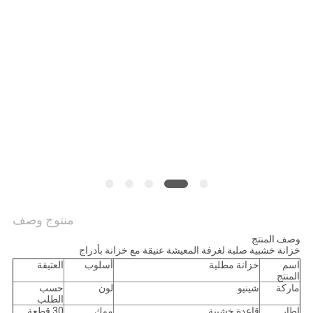
منتوج وصف
وصف المنتج
خزانة خشبية صلبة لغرفة المعيشة عتيقة مع خزانة بأدراج
اسم
خزانة مطلية
أسلوب
العتيقة
المنتج
ماركة
شينيو
لون
حسب
الطلب
إطار
قاعدة خشبية
موك
30 قطعة