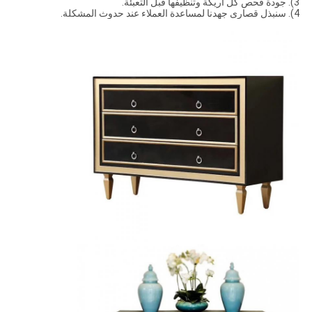
3). جودة فحص كل أريكة وتنظيفها قبل التعبئة.
4). سنبذل قصارى جهدنا لمساعدة العملاء عند حدوث المشكلة.