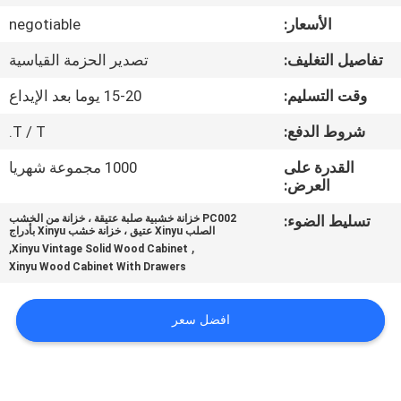
الأسعار:
negotiable
مراقبة
تفاصيل التغليف:
تصدير الحزمة القياسية
الجودة
وقت التسليم:
15-20 يوما بعد الإيداع
خريطة
شروط الدفع:
T / T.
الموقع
القدرة على
1000 مجموعة شهريا
العرض:
PRIVACY
تسليط الضوء:
PC002 خزانة خشبية صلبة عتيقة ، خزانة من الخشب
الصلب Xinyu عتيق ، خزانة خشب Xinyu بأدراج
POLICY
,
,
Xinyu Vintage Solid Wood Cabinet
Xinyu Wood Cabinet With Drawers
افضل سعر