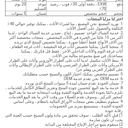
دفع
EXW ، دفعة أولى 30٪ فوب ، رصيد
موعد
20 يوم
70٪
التسليم
بحجم
حجم مخصص
ضمان
5 سنوات
اختر لنا مزايا المنتجات:
1. توريد المصنع: نحن المصنع ، منا لشراء الأثاث ، يمكنك توفير حوالي 40٪
التكلفة والحصول على أفضل الأثاث.
2. خدمة الشباك الواحد: تصميم ، إنتاج ، تصدير خدمة الشباك الواحد ، لدينا
أكثر من 15 عامًا من الخبرة في الأثاث المخصص ، منتجات مخصصة أكثر
من آلاف الأنواع. فقط أعطنا صورة ، يمكننا تخصيص المنتج الذي تريده.
3. منتجنا كامل: يمكننا تخصيص أثاث غرفة المعيشة ، أثاث غرفة الطعام ،
أثاث غرفة النوم والأثاث الداخلي الآخر ، فقط قل فكرتك ، يمكننا
مساعدتك في صنع مجموعة مثالية من الأثاث.
4. نمط الأثاث مكتمل: لدينا أثاث على الطراز الأوروبي وأثاث على الطراز
الأمريكي وأثاث على الطراز الفرنسي وأثاث على الطراز الإيطالي وأثاث
على الطراز العربي وهلم جرا.
5. تصميم مخصص: يمكنك اختيار اللون والنسيج حسب متطلباتك.
6. خدمة OEM: نحن نقدم خدمة OEM.
7. ضمان الجودة: نقدم ضمان لمدة 5 سنوات للمنتج الذي نورده.
8. خدمة ما بعد البيع: لتحسين جودة المنتج وتعزيز النطاق الكامل للخدمات ،
نلتزم دائمًا بجودة الخدمة والقوة التقنية ووقت استجابة خدمة ما بعد البيع
كمحور التركيز ، وسوف نقدم للعملاء من وقت لآخر ما بعد البيع الخدمات.
9. سنقوم بتنظيف بعض منتجات الأوراق المالية بانتظام ، وعلى أساس
الجودة الجيدة ، ستستمتع بمزيد من الخصومات.
رقابة جودة:
1).قبل تأكيد الطلب ، سوف نتحقق من مادة ولون النسيج حسب العينة التي
يجب أن تكون صارمة.
2).سنقوم بتتبع مراحل الإنتاج المختلفة من البداية.