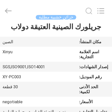
2025
Dongguan
XinYu
Furniture
Co.,Ltd.
خزائن خشبية مطلية
All
Rights
Reserved.
جريلورك الصينية العتيقة دولاب
الصفحة
الرئيسية
مكان المنشأ:
الصين
منتجات
اسم العلامة
Xinyu
التجارية:
معلومات
إصدار الشهادات:
SGS,ISO9001,ISO14001
عنا
رقم الموديل:
XY-PC003
الحد الأدنى
30 قطعة
جولة
لكمية:
في
الأسعار:
negotiable
المعمل
تفاصيل التغليف:
تصدير التعبئة القياسية ، حماية الزاوية