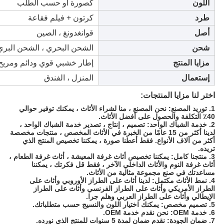
اللون
كصورة أو حسب الطلب
طرد
كرتون + فيلم فقاعة
أصل
قوانغدونغ ، الصين
شحن
الشحن البحري ، الشحن البري
مزايا المنتج
إطار خشبي قوي ودائم ومريح
إستعمال
المنزل ، الفندق
اختر لنا مزايا المنتجات:
1. توريد المصنع: نحن المصنع ، منا لشراء الأثاث ، يمكنك توفير حوالي
40٪ التكلفة والحصول على أفضل الأثاث.
2. خدمة الشباك الواحد: تصميم ، إنتاج ، تصدير خدمة الشباك الواحد ،
لدينا أكثر من 15 عامًا من الخبرة في الأثاث المخصص ، منتجات مخصصة
أكثر من آلاف الأنواع. فقط أعطنا صورة ، يمكننا تخصيص المنتج الذي
تريده.
3. منتجنا كامل: يمكننا تخصيص أثاث غرفة المعيشة ، أثاث غرفة الطعام ،
أثاث غرفة النوم والأثاث الداخلي الآخر ، فقط قل فكرتك ، يمكننا
مساعدتك في صنع مجموعة مثالية من الأثاث.
4. نمط الأثاث مكتمل: لدينا أثاث على الطراز الأوروبي وأثاث على
الطراز الأمريكي وأثاث على الطراز الفرنسي وأثاث على الطراز
الإيطالي وأثاث على الطراز العربي وهلم جرا.
5. تصميم مخصص: يمكنك اختيار اللون والنسيج حسب متطلباتك.
6. خدمة OEM: نحن نقدم خدمة OEM.
7. ضمان الجودة: نقدم ضمان لمدة 5 سنوات للمنتج الذي نورده.