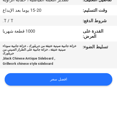
وقت التسليم:
15-20 يوما بعد الإيداع
مراقبة
الجودة
شروط الدفع:
T / T.
القدرة على
1000 قطعة شهريا
العرض:
خريطة
الموقع
تسليط الضوء:
خزانة جانبية صينية عتيقة من جريلورك ، خزانة جانبية سوداء
صينية عتيقة ، خزانة جانبية على الطراز الصيني من
جريلورك
,
,
black Chinese Antique Sideboard
PRIVACY
Grillwork chinese style sideboard
POLICY
افضل سعر